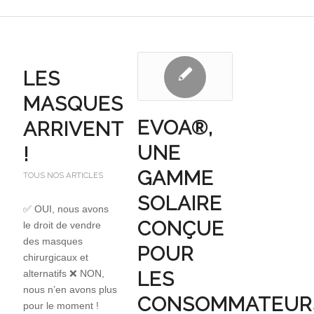
LES
MASQUES
EVOA®,
ARRIVENT
UNE
!
GAMME
TOUS NOS ARTICLES
SOLAIRE
✅ OUI, nous avons
CONÇUE
le droit de vendre
des masques
POUR
chirurgicaux et
alternatifs ❌ NON,
LES
nous n’en avons plus
CONSOMMATEUR
pour le moment !