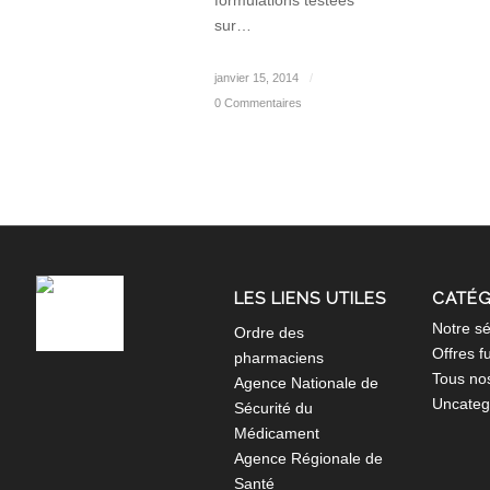
formulations testées
sur…
janvier 15, 2014
/
0 Commentaires
LES LIENS UTILES
CATÉG
Notre sé
Ordre des
Offres f
pharmaciens
Tous nos
Agence Nationale de
Uncateg
Sécurité du
Médicament
Agence Régionale de
Santé