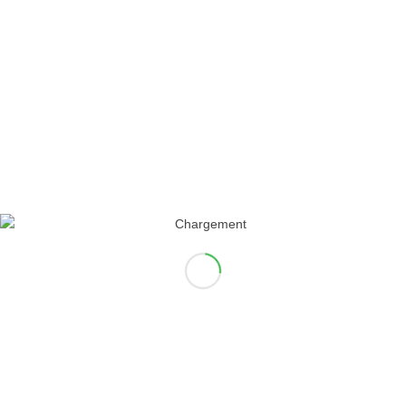
RÉPONSES
Laisser un commentaire
Rejoindre la discussion?
N’hésitez pas à contribuer !
*
Nom
*
E-mail
Site web