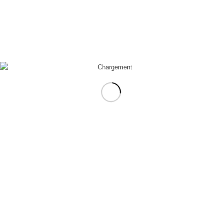
LES HUILES
ESSENTIELLES, CE QU’IL
FAUT SAVOIR.
TOUS NOS ARTICLES
Les huiles essentielles (HE) sont à la mode et reviennent en
force dans nos armoires à pharmacie. Mais attention, même si
une huile essentielle est un "produit naturel" et d'apparence
anodine, il faut savoir qu'il existe des riques liés…
août 31, 2011
/
1 Commentaire