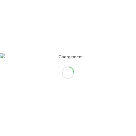
PREMIÈRE APPLICATION
IPHONE POUR PATIENTS
SOUS CHIMIOTHÉRAPIE
TOUS NOS ARTICLES
Téléchargeable gratuitement sur l’App Store pour iPhone
ou iPad, iChemo Diary, lancé par MSD, permet aux patients
sous chimiothérapie de suivre précisément l’évolution des
effets indésirables de leurs traitements et de les partager…
octobre 21, 2011
/
0 Commentaires